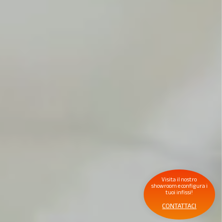
Visita il nostro
showroom e configura i
tuoi infissi!
CONTATTACI