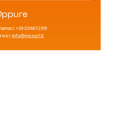
Oppure
iamaci:
+39 034672319
rivici:
info@micosrl.it