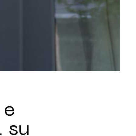
 e
i su