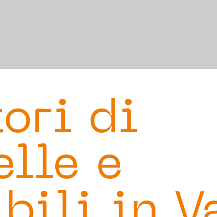
ori di
elle e
bili in V